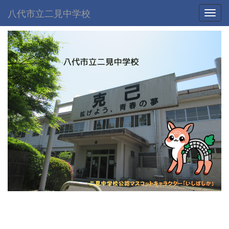
八代市立二見中学校
Toggl