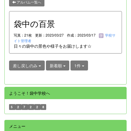
アルバム一覧へ
袋中の百景
写真：21枚
更新：2023/03/27
作成：2023/03/17
学校サ
イト管理者
日々の袋中の景色や様子をお届けします☆
差し戻しのみ
新着順
1件
ようこそ！袋中学校へ
5
2
7
2
2
8
メニュー