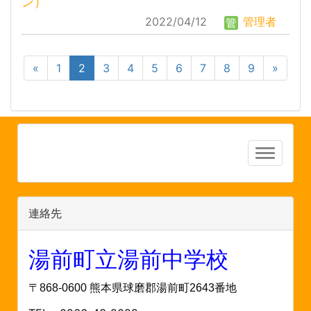
ン）
2022/04/12
管理者
«
1
2
3
4
5
6
7
8
9
»
連絡先
湯前町立湯前中学校
〒868-0600 熊本県球磨郡湯前町2643番地