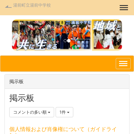
湯前町立湯前中学校
Togg
p
n
r
e
e
x
v
t
i
o
掲示板
u
s
掲示板
コメントの多い順
1件
個人情報および肖像権について（ガイドライ