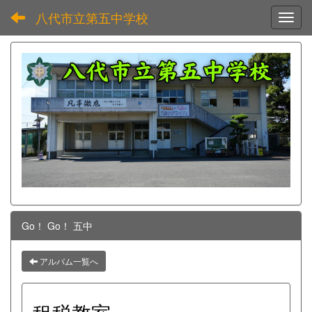
八代市立第五中学校
Toggl
Go！ Go！ 五中
アルバム一覧へ