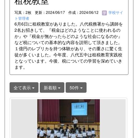
租税教室
写真：2枚
更新：2024/06/17
作成：2024/06/12
学校サイ
ト管理者
6月6日に租税教室がありました。八代税務署から講師を
2名お招きして、『税金はどのようなことに使われるの
か』や『税金が無かったらどのような社会になるのか』
など税についての基本的な内容を説明して頂きました。
１億円のレプリカを持つ体験があり、その重さに驚く生
徒が多くいました。今年度、八代五中は租税教育実践校
となっています。今後、税についての学習を深めていき
ます。
全て表示
新着順
50件