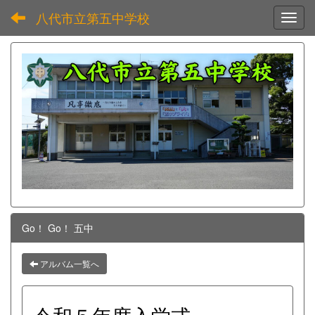
八代市立第五中学校
Toggl
Go！ Go！ 五中
アルバム一覧へ