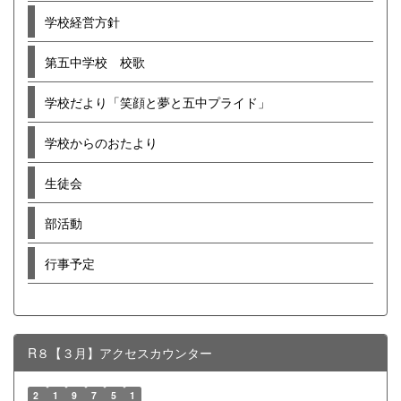
学校経営方針
第五中学校 校歌
学校だより「笑顔と夢と五中プライド」
学校からのおたより
生徒会
部活動
行事予定
R８【３月】アクセスカウンター
2
1
9
7
5
1