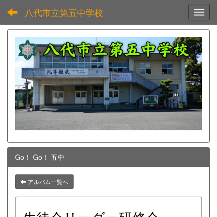
八代市立第五中学校
Toggl
Go！ Go！ 五中
アルバム一覧へ