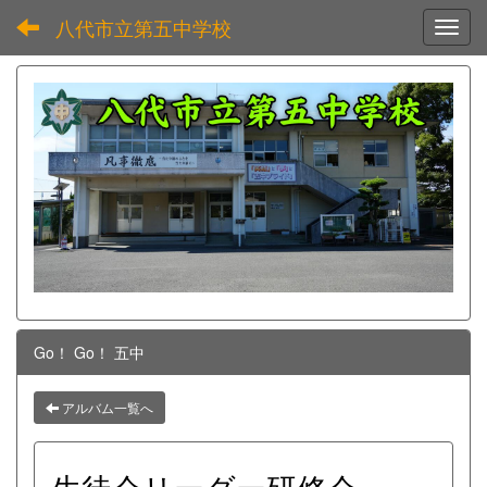
八代市立第五中学校
Toggl
Go！ Go！ 五中
アルバム一覧へ