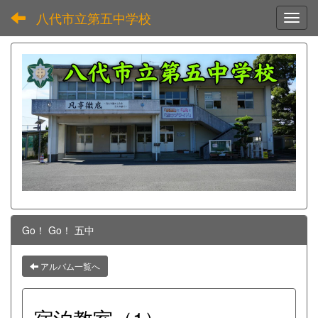
八代市立第五中学校
Toggl
Go！ Go！ 五中
アルバム一覧へ