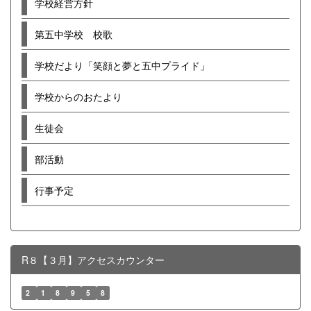
学校経営方針
第五中学校 校歌
学校だより「笑顔と夢と五中プライド」
学校からのおたより
生徒会
部活動
行事予定
R８【３月】アクセスカウンター
2
1
8
9
5
8