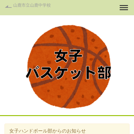
山鹿市立山鹿中学校
Togg
女子ハンドボール部からのお知らせ