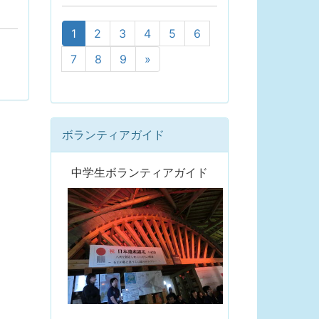
1
2
3
4
5
6
7
8
9
»
ボランティアガイド
中学生ボランティアガイド