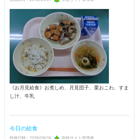
《お月見給食》お煮しめ、月見団子、栗おこわ、すま
し汁、牛乳
今日の給食
投稿日時 : 2018/09/19
学校サイト管理者