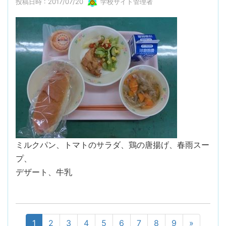
投稿日時 : 2017/07/20
学校サイト管理者
ミルクパン、トマトのサラダ、鶏の唐揚げ、春雨スー
プ、
デザート、牛乳
1
2
3
4
5
6
7
8
9
»