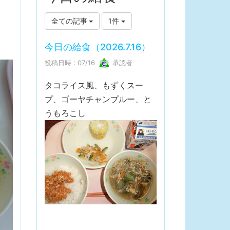
全ての記事
1件
今日の給食（2026.7.16）
投稿日時 : 07/16
承認者
タコライス風、もずくスー
プ、ゴーヤチャンプルー、と
うもろこし