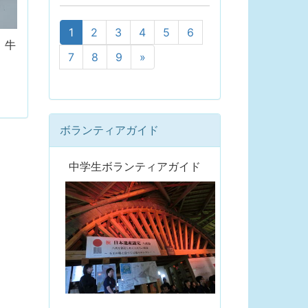
1
2
3
4
5
6
、牛
7
8
9
»
ボランティアガイド
中学生ボランティアガイド