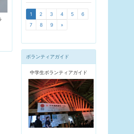
1
2
3
4
5
6
ラ
7
8
9
»
ボランティアガイド
中学生ボランティアガイド