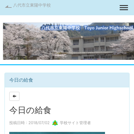
八代市立東陽中学校
Togg
今日の給食
今日の給食
投稿日時 : 2018/07/02
学校サイト管理者