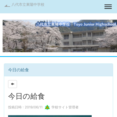
八代市立東陽中学校
Togg
今日の給食
今日の給食
投稿日時 : 2019/06/11
学校サイト管理者