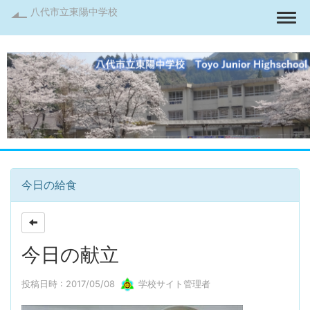
八代市立東陽中学校
Togg
今日の給食
今日の献立
投稿日時 : 2017/05/08
学校サイト管理者