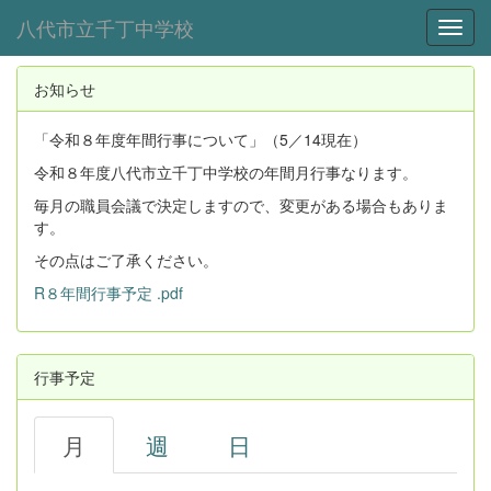
八代市立千丁中学校
Toggl
お知らせ
「令和８年度年間行事について」（5／14現在）
令和８年度八代市立千丁中学校の年間月行事なります。
毎月の職員会議で決定しますので、変更がある場合もありま
す。
その点はご了承ください。
R８年間行事予定 .pdf
行事予定
月
週
日