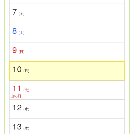
7
(金)
8
(土)
9
(日)
10
(月)
11
(火)
山の日
12
(水)
13
(木)