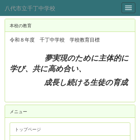
八代市立千丁中学校
Toggl
本校の教育
令和８年度 千丁中学校 学校教育目標
夢実現のために主体的に
学び、共に高め合い、
成長し続ける生徒の育成
メニュー
トップページ