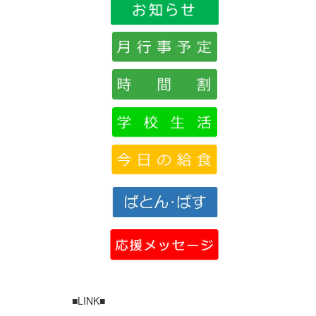
■LINK■