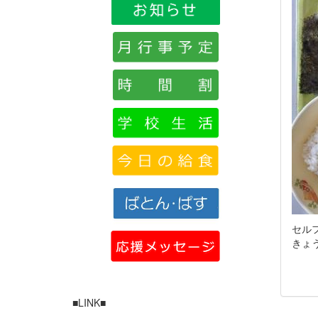
セル
きょ
■LINK■