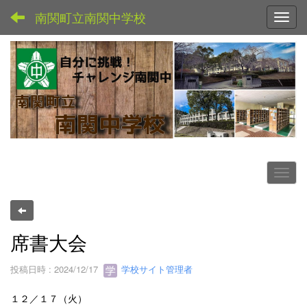
南関町立南関中学校
Toggl
席書大会
投稿日時 : 2024/12/17
学校サイト管理者
１２／１７（火）