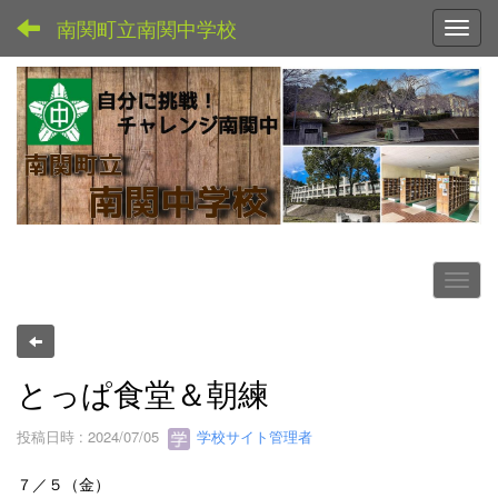
南関町立南関中学校
Toggl
とっぱ食堂＆朝練
投稿日時 : 2024/07/05
学校サイト管理者
７／５（金）