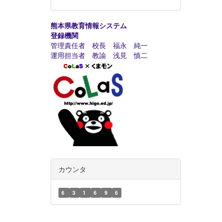
熊本県教育情報システム
登録機関
管理責任者 校長 福永 純一
運用担当者 教諭 浅見 慎二
カウンタ
6
3
1
6
9
6