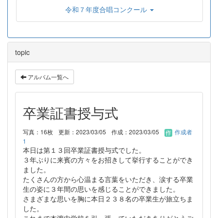
令和７年度合唱コンクール
topic
アルバム一覧へ
卒業証書授与式
写真：16枚
更新：2023/03/05
作成：2023/03/05
作成者
1
本日は第１３回卒業証書授与式でした。
３年ぶりに来賓の方々をお招きして挙行することができ
ました。
たくさんの方から心温まる言葉をいただき、涙する卒業
生の姿に３年間の思いを感じることができました。
さまざまな思いを胸に本日２３８名の卒業生が旅立ちま
した。
これまで本渡中学校を引っ張っていただきありがとうご