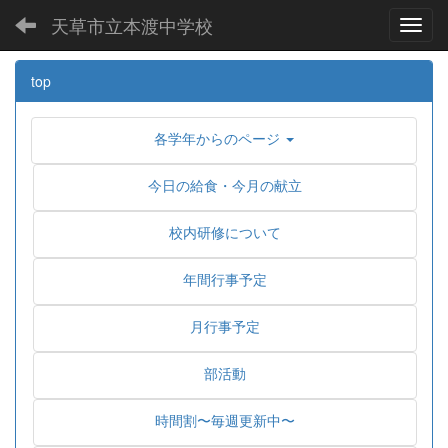
天草市立本渡中学校
Toggl
top
各学年からのページ
今日の給食・今月の献立
校内研修について
年間行事予定
月行事予定
部活動
時間割〜毎週更新中〜