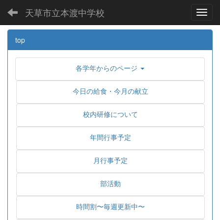
天草市立本渡中学校
Toggl
top
各学年からのページ
今日の給食・今月の献立
校内研修について
年間行事予定
月行事予定
部活動
時間割〜毎週更新中〜