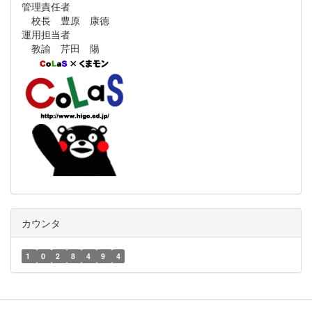
管理責任者
校長 豊原 康徳
運用担当者
教諭 芹田 陽
カウンタ
1
0
2
8
4
9
4