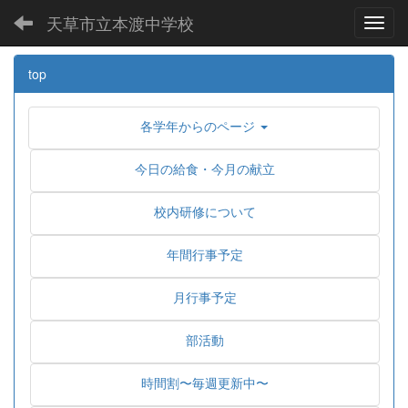
天草市立本渡中学校
Toggl
top
各学年からのページ
今日の給食・今月の献立
校内研修について
年間行事予定
月行事予定
部活動
時間割〜毎週更新中〜