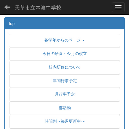
天草市立本渡中学校
Toggl
top
各学年からのページ
今日の給食・今月の献立
校内研修について
年間行事予定
月行事予定
部活動
時間割〜毎週更新中〜