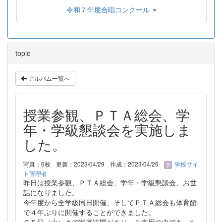
令和７年度合唱コンクール
topic
アルバム一覧へ
授業参観、ＰＴＡ総会、学
年・学級懇談会を実施しま
した。
写真：6枚
更新：2023/04/29
作成：2023/04/26
学校サイ
ト管理者
昨日は授業参観、ＰＴＡ総会、学年・学級懇談会、お世
話になりました。
今年度から全学級同日開催、そしてＰＴＡ総会も体育館
で４年ぶりに開催することができました。
２５日（火）まで家庭訪問があり、ご多用の中であった