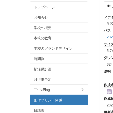
トップページ
ファ
お知らせ
学校
学校の概要
パス
20
本校の教育
サイ
本校のグランドデザイン
5.7
ダウ
時間割
624
部活動計画
説明
月行事予定
作成
二中⭐︎Blog
作成
配付プリント関係
202
日課表
更新