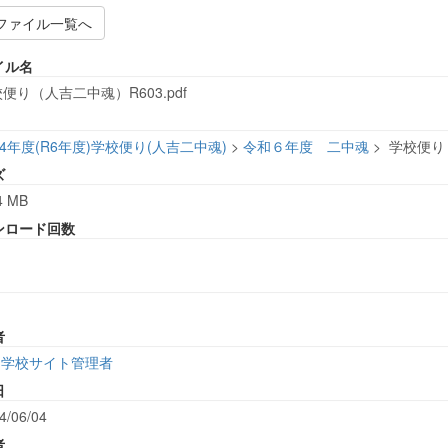
ファイル一覧へ
イル名
便り（人吉二中魂）R603.pdf
24年度(R6年度)学校便り(人吉二中魂)
>
令和６年度 二中魂
>
学校便り（
ズ
4 MB
ンロード回数
者
学校サイト管理者
日
4/06/04
者