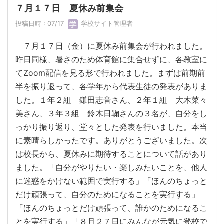
７月１７日 夏休み前集会
投稿日時 : 07/17
学校サイト管理者
７月１７日（金）に夏休み前集会が行われました。
昨日同様、暑さのため体育館に集合せずに、各教室に
てZoom配信を見る形で行われました。まずは前期前
半を振り返って、各学年から代表生徒の発表がありま
した。１年２組 鎌田志音さん、２年１組 大木菜々
美さん、３年３組 鈴木日鞠さんの３名が、自分をし
っかり振り返り、堂々とした発表を行いました。本当
に素晴らしかったです。ありがとうございました。次
は校長から、夏休みに期待することについて話があり
ました。「自分がやりたい・楽しみたいことを、他人
に迷惑をかけない範囲で実行する」「ほんのちょっと
だけ頑張って、自分のためになることを実行する」
「ほんのちょっとだけ頑張って、誰かのためになるこ
とを実行する」「８月２７日にみんなが元気に登校で