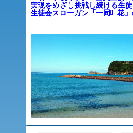
実現をめざし挑戦し続ける生徒
生徒会スローガン「一同叶花」