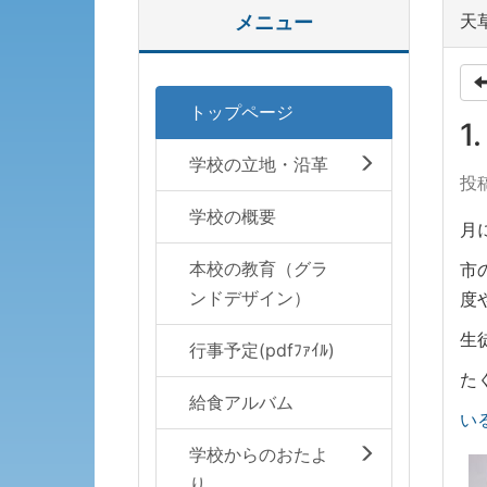
天草
メニュー
トップページ
1
学校の立地・沿革
投稿
学校の概要
月
本校の教育（グラ
市
ンドデザイン）
度
生
行事予定(pdfﾌｧｲﾙ)
た
給食アルバム
い
学校からのおたよ
り