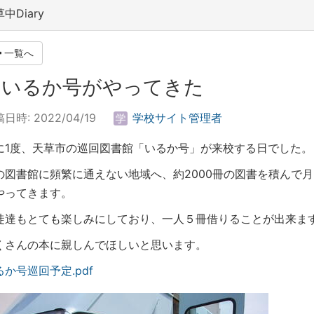
中Diary
一覧へ
. いるか号がやってきた
日時: 2022/04/19
学校サイト管理者
に1度、天草市の巡回図書館「いるか号」が来校する日でした。
の図書館に頻繁に通えない地域へ、約2000冊の図書を積んで月
やってきます。
徒達もとても楽しみにしており、一人５冊借りることが出来ま
くさんの本に親しんでほしいと思います。
るか号巡回予定.pdf