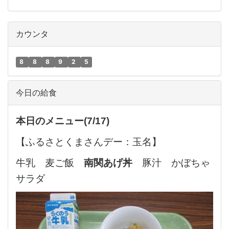
カウンタ
8
8
8
9
2
5
今日の給食
本日のメニュー(7/17
)
【ふるさとくまさんデー：玉名】
牛乳 麦ご飯
南関あげ丼
豚汁 かぼちゃ
サラダ