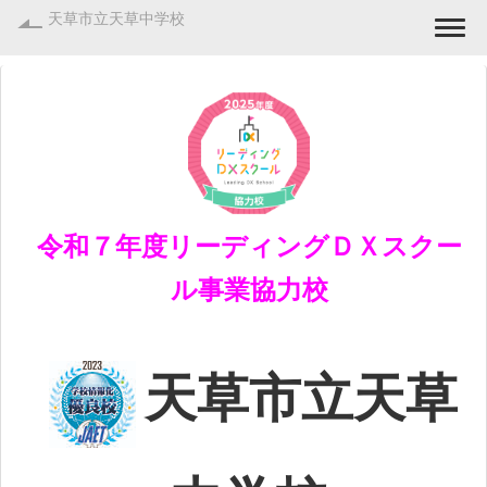
天草市立天草中学校
Togg
令和７年度リーディングＤＸスクー
ル事業協力校
天草市立天草