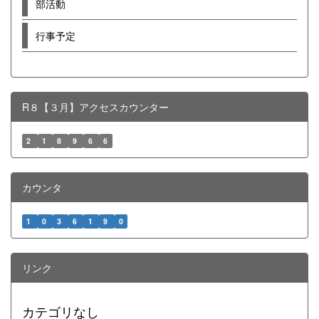
部活動
行事予定
R８【３月】アクセスカウンター
2
1
8
9
6
6
カウンタ
1
0
3
6
1
9
0
リンク
カテゴリなし