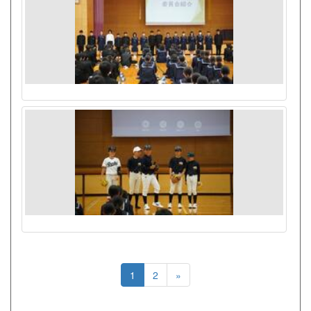
1
2
»