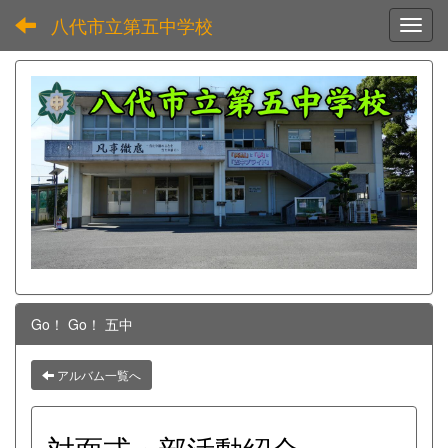
八代市立第五中学校
Toggl
Go！ Go！ 五中
アルバム一覧へ