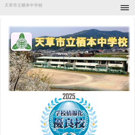
天草市立栖本中学校
Togg