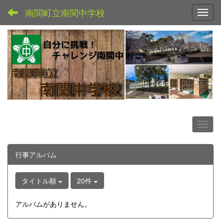
南関町立南関中学校
Toggl
行事アルバム
タイトル順
20件
アルバムがありません。