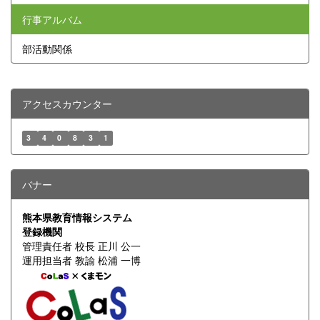
行事アルバム
部活動関係
アクセスカウンター
3
4
0
8
3
1
バナー
熊本県教育情報システム
登録機関
管理責任者 校長 正川 公一
運用担当者 教諭 松浦 一博