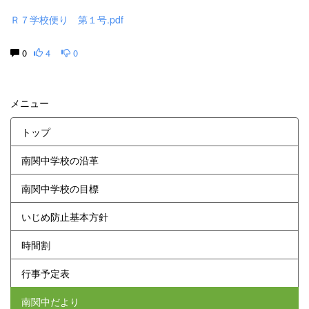
Ｒ７学校便り 第１号.pdf
0
4
0
メニュー
トップ
南関中学校の沿革
南関中学校の目標
いじめ防止基本方針
時間割
行事予定表
南関中だより