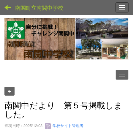
南関町立南関中学校
Toggl
南関中だより 第５号掲載しま
した。
投稿日時 : 2025/12/03
学校サイト管理者