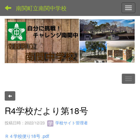
南関町立南関中学校
Toggl
R4学校だより第18号
投稿日時 : 2022/12/23
学校サイト管理者
Ｒ４学校便り18号 .pdf