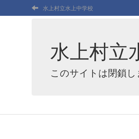
水上村立水上中学校
水上村立
このサイトは閉鎖し