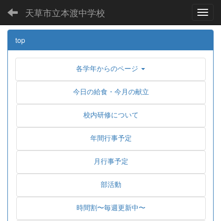
天草市立本渡中学校
Toggl
top
各学年からのページ
今日の給食・今月の献立
校内研修について
年間行事予定
月行事予定
部活動
時間割〜毎週更新中〜