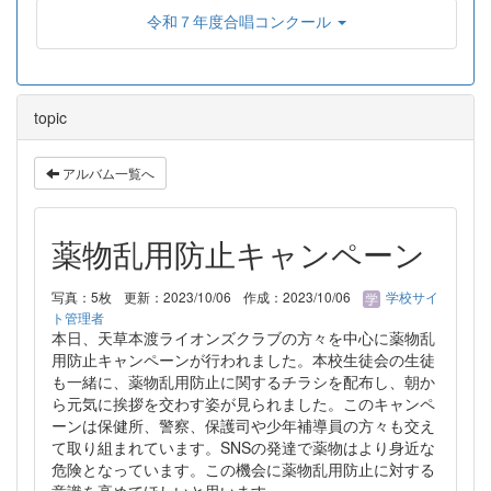
令和７年度合唱コンクール
topic
アルバム一覧へ
薬物乱用防止キャンペーン
写真：5枚
更新：2023/10/06
作成：2023/10/06
学校サイ
ト管理者
本日、天草本渡ライオンズクラブの方々を中心に薬物乱
用防止キャンペーンが行われました。本校生徒会の生徒
も一緒に、薬物乱用防止に関するチラシを配布し、朝か
ら元気に挨拶を交わす姿が見られました。このキャンペ
ーンは保健所、警察、保護司や少年補導員の方々も交え
て取り組まれています。SNSの発達で薬物はより身近な
危険となっています。この機会に薬物乱用防止に対する
意識を高めてほしいと思います。