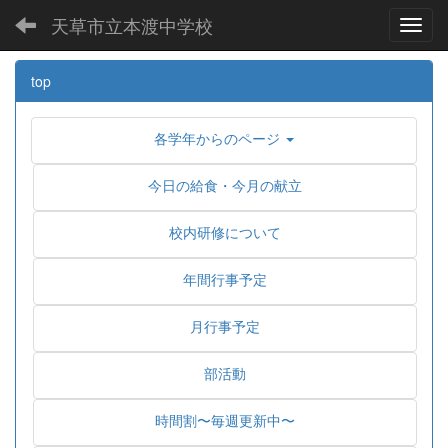
天草市立本渡中学校
Toggl
top
各学年からのページ
今日の給食・今月の献立
校内研修について
年間行事予定
月行事予定
部活動
時間割〜毎週更新中〜