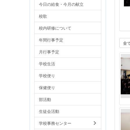
今日の給食・今月の献立
校歌
校内研修について
年間行事予定
全
月行事予定
学校生活
学校便り
保健便り
部活動
生徒会活動
学校事務センター