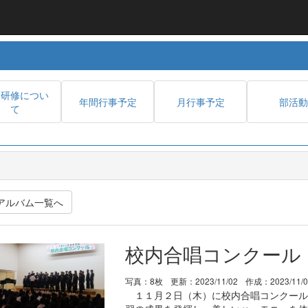
内研修につい
年間行事予定
月行事予定
部活動
て
アルバム一覧へ
校内合唱コンクール
写真：8枚
更新：2023/11/02
作成：2023/11/
１１月２日（木）に校内合唱コンクール