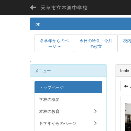
天草市立本渡中学校
top
各学年からのペ
今日の給食・今月
校
ージ
の献立
メニュー
topic
トップページ
学校の概要
本校の教育
各学年からのページ