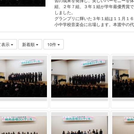
習の成果を発揮し、美しいハーモニーを体
組、２年７組、３年１組が学年最優秀賞で
しました。
グランプリに輝いた３年１組は１１月１６
小中学校音楽会に出場します。本渡中の代
て表示
新着順
10件