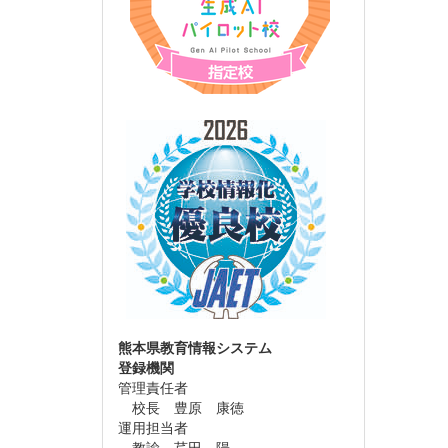
熊本県教育情報システム
登録機関
管理責任者
校長 豊原 康徳
運用担当者
教諭 芹田 陽