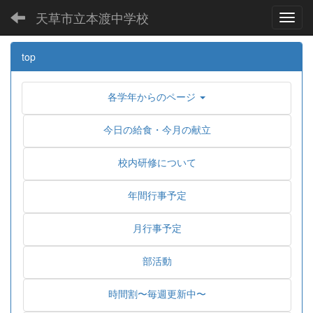
天草市立本渡中学校
Toggl
top
各学年からのページ
今日の給食・今月の献立
校内研修について
年間行事予定
月行事予定
部活動
時間割〜毎週更新中〜