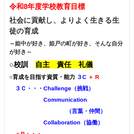
令和8
年度
学校教育目標
社会に貢献し、よりよく生きる生
徒の育成
～姫中が好き、姫戸の町が好き、そんな自分
が好き～
○
校訓
自主 責任 礼儀
○育成を目指す資質・能力
３C
＋ R
３Ｃ・・・Challenge（挑戦）
Communication
（言葉・仲間）
Collaboration（協働
）
＋R・・・