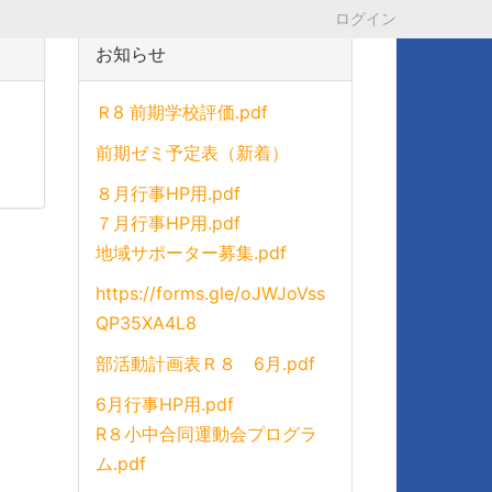
ログイン
お知らせ
Ｒ8 前期学校評価.pdf
前期ゼミ予定表（新着）
８月行事HP用.pdf
７月行事HP用.pdf
地域サポーター募集.pdf
https://forms.gle/oJWJoVss
QP35XA4L8
部活動計画表Ｒ８ 6月.pdf
6月行事HP用.pdf
R８小中合同運動会プログラ
ム.pdf