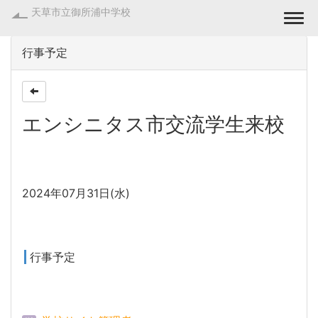
天草市立御所浦中学校
Togg
行事予定
エンシニタス市交流学生来校
日時
2024年07月31日(水)
公開対象
行事予定
作成者