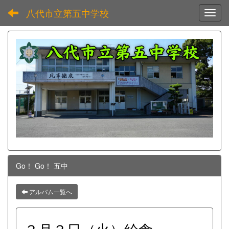
八代市立第五中学校
Toggl
Go！ Go！ 五中
アルバム一覧へ