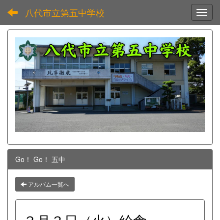
八代市立第五中学校
Toggl
Go！ Go！ 五中
アルバム一覧へ