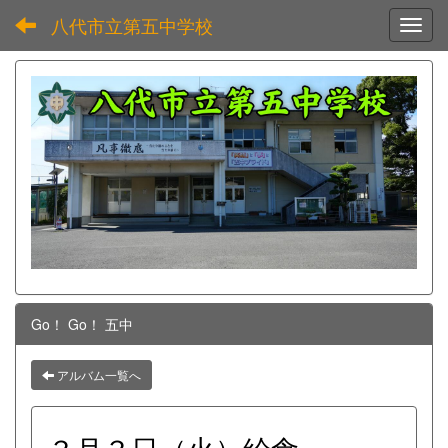
八代市立第五中学校
Toggl
Go！ Go！ 五中
アルバム一覧へ