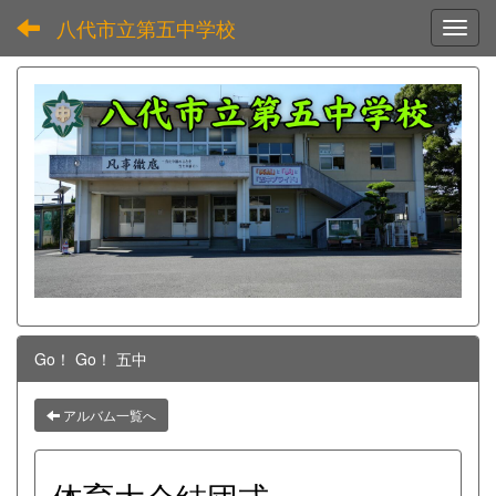
八代市立第五中学校
Toggl
Go！ Go！ 五中
アルバム一覧へ