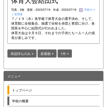
体育大会結団式
写真：3枚
更新：2023/07/19
作成：2023/07/19
学校サイ
ト管理者
７／１９（水）各学級で体育大会の選手決め、そして、
体育館に全校集合。抽選で全校を赤団と青団に分け、各
団長を中心に結団式が行われました。
体育大会は９月９日、それまでの子供たち一人一人の成
長が楽しみです。
承認待ちのみ
新着順
1件
メニュー
トップページ
学校の概要